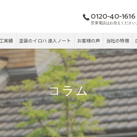
0120-40-1616
営業電話はお控えください
工実績
塗装のイロハ 達人ノート
お客様の声
当社の特徴
屋根
カバー工法
コラム
塗り替え
雨漏り
戸建て