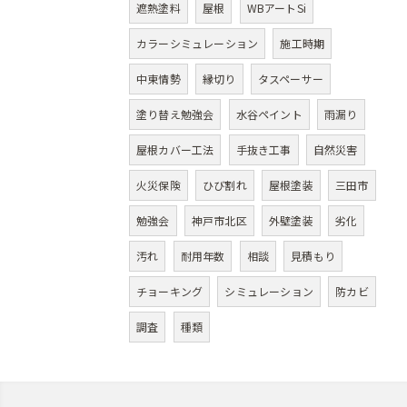
遮熱塗料
屋根
WBアートSi
カラーシミュレーション
施工時期
中東情勢
縁切り
タスペーサー
塗り替え勉強会
水谷ペイント
雨漏り
屋根カバー工法
手抜き工事
自然災害
火災保険
ひび割れ
屋根塗装
三田市
勉強会
神戸市北区
外壁塗装
劣化
汚れ
耐用年数
相談
見積もり
チョーキング
シミュレーション
防カビ
調査
種類