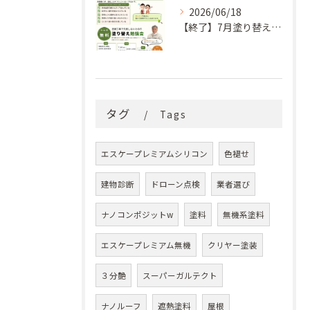
2026/06/18
【終了】7月塗り替え勉強会のお知らせ
タグ
Tags
エスケープレミアムシリコン
色褪せ
建物診断
ドローン点検
業者選び
ナノコンポジットw
塗料
無機系塗料
エスケープレミアム無機
クリヤー塗装
３分艶
スーパーガルテクト
ナノルーフ
遮熱塗料
屋根