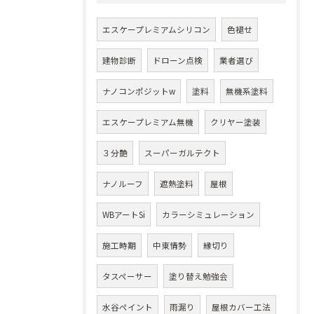
エスケープレミアムシリコン
色褪せ
建物診断
ドローン点検
業者選び
ナノコンポジットw
塗料
無機系塗料
エスケープレミアム無機
クリヤー塗装
３分艶
スーパーガルテクト
ナノルーフ
遮熱塗料
屋根
WBアートSi
カラーシミュレーション
施工時期
中東情勢
縁切り
タスペーサー
塗り替え勉強会
水谷ペイント
雨漏り
屋根カバー工法