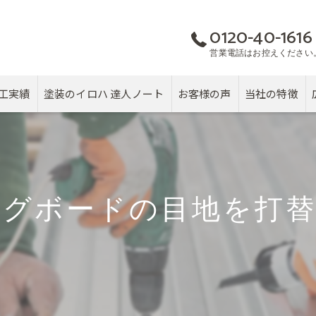
0120-40-1616
営業電話はお控えください
工実績
塗装のイロハ 達人ノート
お客様の声
当社の特徴
屋根
カバー工法
ングボードの目地を打替
塗り替え
雨漏り
戸建て