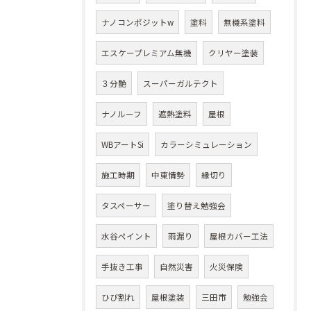
ナノコンポジットw
塗料
無機系塗料
エスケープレミアム無機
クリヤー塗装
３分艶
スーパーガルテクト
ナノルーフ
遮熱塗料
屋根
WBアートSi
カラーシミュレーション
施工時期
中東情勢
縁切り
タスペーサー
塗り替え勉強会
水谷ペイント
雨漏り
屋根カバー工法
手抜き工事
自然災害
火災保険
ひび割れ
屋根塗装
三田市
勉強会