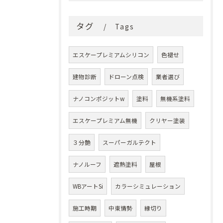
タグ
Tags
エスケープレミアムシリコン
色褪せ
建物診断
ドローン点検
業者選び
ナノコンポジットw
塗料
無機系塗料
エスケープレミアム無機
クリヤー塗装
３分艶
スーパーガルテクト
ナノルーフ
遮熱塗料
屋根
WBアートSi
カラーシミュレーション
施工時期
中東情勢
縁切り