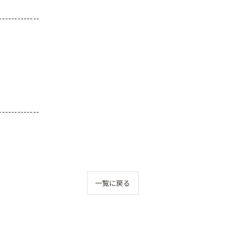
-------------
-------------
一覧に戻る