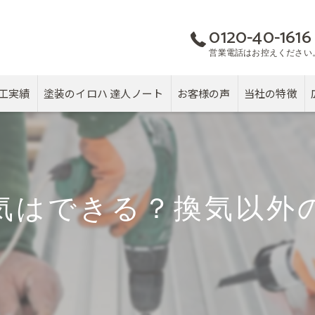
0120-40-1616
営業電話はお控えください
工実績
塗装のイロハ 達人ノート
お客様の声
当社の特徴
屋根
カバー工法
気はできる？換気以外
塗り替え
雨漏り
戸建て