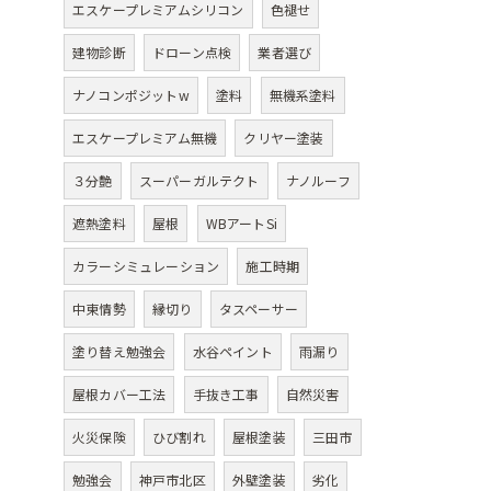
エスケープレミアムシリコン
色褪せ
建物診断
ドローン点検
業者選び
ナノコンポジットw
塗料
無機系塗料
エスケープレミアム無機
クリヤー塗装
３分艶
スーパーガルテクト
ナノルーフ
遮熱塗料
屋根
WBアートSi
カラーシミュレーション
施工時期
中東情勢
縁切り
タスペーサー
塗り替え勉強会
水谷ペイント
雨漏り
屋根カバー工法
手抜き工事
自然災害
火災保険
ひび割れ
屋根塗装
三田市
勉強会
神戸市北区
外壁塗装
劣化