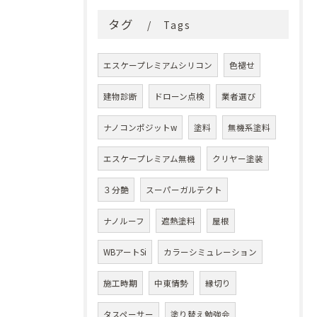
タグ
Tags
エスケープレミアムシリコン
色褪せ
建物診断
ドローン点検
業者選び
ナノコンポジットw
塗料
無機系塗料
エスケープレミアム無機
クリヤー塗装
３分艶
スーパーガルテクト
ナノルーフ
遮熱塗料
屋根
WBアートSi
カラーシミュレーション
施工時期
中東情勢
縁切り
タスペーサー
塗り替え勉強会