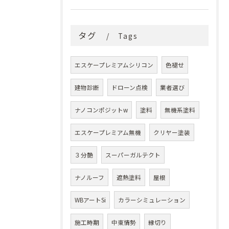
タグ
Tags
エスケープレミアムシリコン
色褪せ
建物診断
ドローン点検
業者選び
ナノコンポジットw
塗料
無機系塗料
エスケープレミアム無機
クリヤー塗装
３分艶
スーパーガルテクト
ナノルーフ
遮熱塗料
屋根
WBアートSi
カラーシミュレーション
施工時期
中東情勢
縁切り