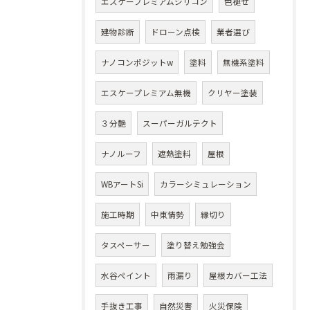
エスケープレミアムシリコン
色褪せ
建物診断
ドローン点検
業者選び
ナノコンポジットw
塗料
無機系塗料
エスケープレミアム無機
クリヤー塗装
３分艶
スーパーガルテクト
ナノルーフ
遮熱塗料
屋根
WBアートSi
カラーシミュレーション
施工時期
中東情勢
縁切り
タスペーサー
塗り替え勉強会
水谷ペイント
雨漏り
屋根カバー工法
手抜き工事
自然災害
火災保険