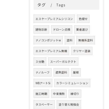
タグ
Tags
エスケープレミアムシリコン
色褪せ
建物診断
ドローン点検
業者選び
ナノコンポジットw
塗料
無機系塗料
エスケープレミアム無機
クリヤー塗装
３分艶
スーパーガルテクト
ナノルーフ
遮熱塗料
屋根
WBアートSi
カラーシミュレーション
施工時期
中東情勢
縁切り
タスペーサー
塗り替え勉強会