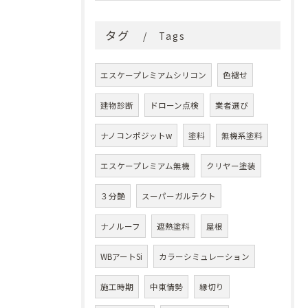
タグ
Tags
エスケープレミアムシリコン
色褪せ
建物診断
ドローン点検
業者選び
ナノコンポジットw
塗料
無機系塗料
エスケープレミアム無機
クリヤー塗装
３分艶
スーパーガルテクト
ナノルーフ
遮熱塗料
屋根
WBアートSi
カラーシミュレーション
施工時期
中東情勢
縁切り