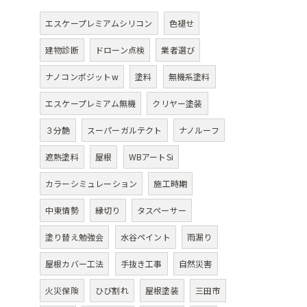
エスケープレミアムシリコン
色褪せ
建物診断
ドローン点検
業者選び
ナノコンポジットw
塗料
無機系塗料
エスケープレミアム無機
クリヤー塗装
３分艶
スーパーガルテクト
ナノルーフ
遮熱塗料
屋根
WBアートSi
カラーシミュレーション
施工時期
中東情勢
縁切り
タスペーサー
塗り替え勉強会
水谷ペイント
雨漏り
屋根カバー工法
手抜き工事
自然災害
火災保険
ひび割れ
屋根塗装
三田市