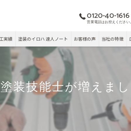
0120-40-1616
営業電話はお控えください
工実績
塗装のイロハ 達人ノート
お客様の声
当社の特徴
屋根
カバー工法
級塗装技能士が増えまし
塗り替え
雨漏り
戸建て