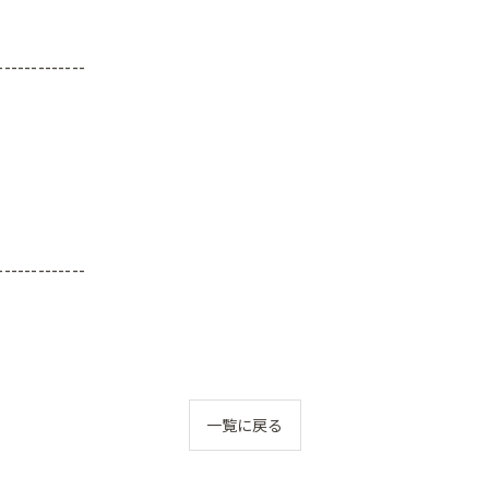
-------------
-------------
一覧に戻る