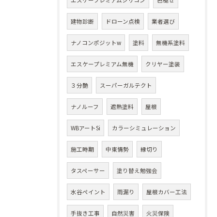
エスケープレミアムシリコン
色褪せ
建物診断
ドローン点検
業者選び
ナノコンポジットw
塗料
無機系塗料
エスケープレミアム無機
クリヤー塗装
３分艶
スーパーガルテクト
ナノルーフ
遮熱塗料
屋根
WBアートSi
カラーシミュレーション
施工時期
中東情勢
縁切り
タスペーサー
塗り替え勉強会
水谷ペイント
雨漏り
屋根カバー工法
手抜き工事
自然災害
火災保険