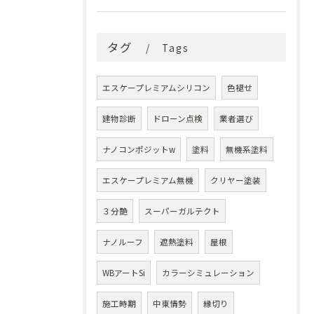
タグ
Tags
エスケープレミアムシリコン
色褪せ
建物診断
ドローン点検
業者選び
ナノコンポジットw
塗料
無機系塗料
エスケープレミアム無機
クリヤー塗装
３分艶
スーパーガルテクト
ナノルーフ
遮熱塗料
屋根
WBアートSi
カラーシミュレーション
施工時期
中東情勢
縁切り