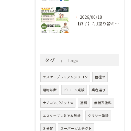
2026/06/18
【終了】7月塗り替え勉強会のお知らせ
タグ
Tags
エスケープレミアムシリコン
色褪せ
建物診断
ドローン点検
業者選び
ナノコンポジットw
塗料
無機系塗料
エスケープレミアム無機
クリヤー塗装
３分艶
スーパーガルテクト