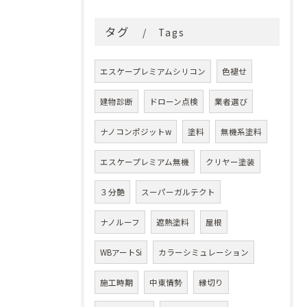
タグ
Tags
エスケープレミアムシリコン
色褪せ
建物診断
ドローン点検
業者選び
ナノコンポジットw
塗料
無機系塗料
エスケープレミアム無機
クリヤー塗装
３分艶
スーパーガルテクト
ナノルーフ
遮熱塗料
屋根
WBアートSi
カラーシミュレーション
施工時期
中東情勢
縁切り