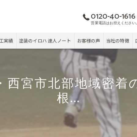
0120-40-1616
営業電話はお控えください
工実績
塗装のイロハ 達人ノート
お客様の声
当社の特徴
屋根
カバー工法
・西宮市北部地域密着
塗り替え
根...
雨漏り
戸建て