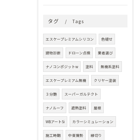
タグ
Tags
エスケープレミアムシリコン
色褪せ
建物診断
ドローン点検
業者選び
ナノコンポジットw
塗料
無機系塗料
エスケープレミアム無機
クリヤー塗装
３分艶
スーパーガルテクト
ナノルーフ
遮熱塗料
屋根
WBアートSi
カラーシミュレーション
施工時期
中東情勢
縁切り