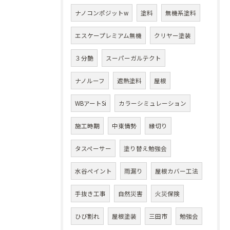
ナノコンポジットw
塗料
無機系塗料
エスケープレミアム無機
クリヤー塗装
３分艶
スーパーガルテクト
ナノルーフ
遮熱塗料
屋根
WBアートSi
カラーシミュレーション
施工時期
中東情勢
縁切り
タスペーサー
塗り替え勉強会
水谷ペイント
雨漏り
屋根カバー工法
手抜き工事
自然災害
火災保険
ひび割れ
屋根塗装
三田市
勉強会