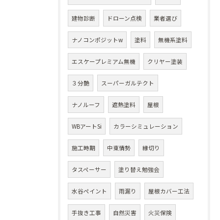
建物診断
ドローン点検
業者選び
ナノコンポジットw
塗料
無機系塗料
エスケープレミアム無機
クリヤー塗装
３分艶
スーパーガルテクト
ナノルーフ
遮熱塗料
屋根
WBアートSi
カラーシミュレーション
施工時期
中東情勢
縁切り
タスペーサー
塗り替え勉強会
水谷ペイント
雨漏り
屋根カバー工法
手抜き工事
自然災害
火災保険