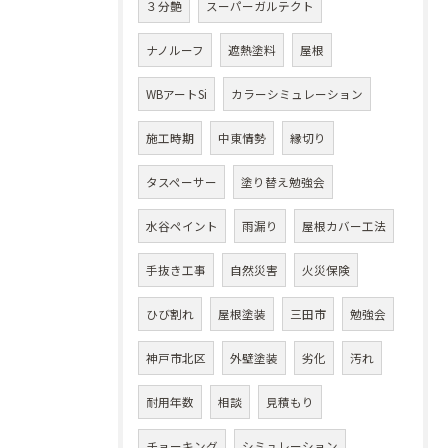
３分艶
スーパーガルテクト
ナノルーフ
遮熱塗料
屋根
WBアートSi
カラーシミュレーション
施工時期
中東情勢
縁切り
タスペーサー
塗り替え勉強会
水谷ペイント
雨漏り
屋根カバー工法
手抜き工事
自然災害
火災保険
ひび割れ
屋根塗装
三田市
勉強会
神戸市北区
外壁塗装
劣化
汚れ
耐用年数
相談
見積もり
チョーキング
シミュレーション