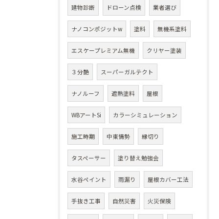
建物診断
ドローン点検
業者選び
ナノコンポジットw
塗料
無機系塗料
エスケープレミアム無機
クリヤー塗装
３分艶
スーパーガルテクト
ナノルーフ
遮熱塗料
屋根
WBアートSi
カラーシミュレーション
施工時期
中東情勢
縁切り
タスペーサー
塗り替え勉強会
水谷ペイント
雨漏り
屋根カバー工法
手抜き工事
自然災害
火災保険