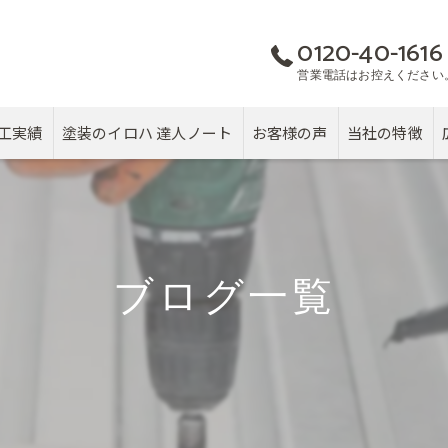
0120-40-1616
営業電話はお控えください
工実績
塗装のイロハ 達人ノート
お客様の声
当社の特徴
屋根
カバー工法
ブログ一覧
塗り替え
雨漏り
戸建て