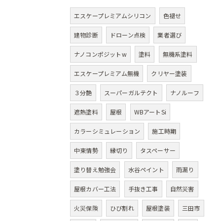
エスケープレミアムシリコン
色褪せ
建物診断
ドローン点検
業者選び
ナノコンポジットw
塗料
無機系塗料
エスケープレミアム無機
クリヤー塗装
３分艶
スーパーガルテクト
ナノルーフ
遮熱塗料
屋根
WBアートSi
カラーシミュレーション
施工時期
中東情勢
縁切り
タスペーサー
塗り替え勉強会
水谷ペイント
雨漏り
屋根カバー工法
手抜き工事
自然災害
火災保険
ひび割れ
屋根塗装
三田市