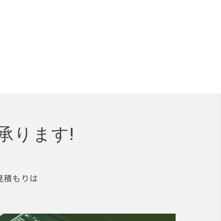
承ります!
見積もりは