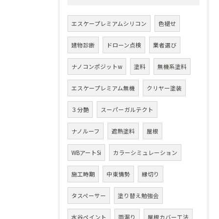
エスケープレミアムシリコン
色褪せ
建物診断
ドローン点検
業者選び
ナノコンポジットw
塗料
無機系塗料
エスケープレミアム無機
クリヤー塗装
３分艶
スーパーガルテクト
ナノルーフ
遮熱塗料
屋根
WBアートSi
カラーシミュレーション
施工時期
中東情勢
縁切り
タスペーサー
塗り替え勉強会
水谷ペイント
雨漏り
屋根カバー工法