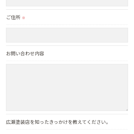
ご本人である事を確認のうえ、対応させて頂きま
ご住所
す。
※
個人情報の開示･訂正･削除・利用停止の具体的手続
きにつきましては、お電話でお問合せ下さい。
お問い合わせ内容
広瀬塗装店を知ったきっかけを教えてください。