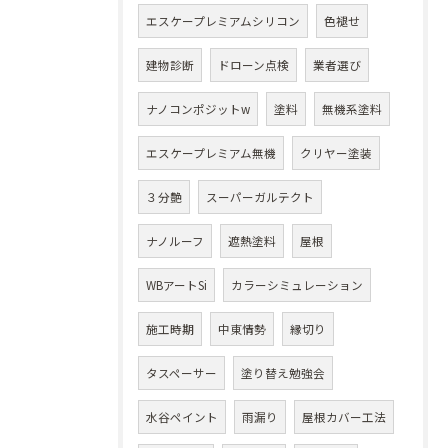
エスケープレミアムシリコン
色褪せ
建物診断
ドローン点検
業者選び
ナノコンポジットw
塗料
無機系塗料
エスケープレミアム無機
クリヤー塗装
３分艶
スーパーガルテクト
ナノルーフ
遮熱塗料
屋根
WBアートSi
カラーシミュレーション
施工時期
中東情勢
縁切り
タスペーサー
塗り替え勉強会
水谷ペイント
雨漏り
屋根カバー工法