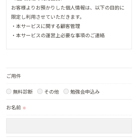
お客様よりお預かりした個人情報は、以下の目的に
限定し利用させていただきます。
・本サービスに関する顧客管理
・本サービスの運営上必要な事項のご連絡
＜個人情報の提供について＞
当社ではお客様の同意を得た場合または法令に定め
られた場合を除き、
ご用件
取得した個人情報を第三者に提供することはいたし
ません。
無料診断
その他
勉強会申込み
お名前
＜個人情報の委託について＞
※
当社では、利用目的の達成に必要な範囲において、
個人情報を外部に委託する場合があります。
これらの委託先に対しては個人情報保護契約等の措