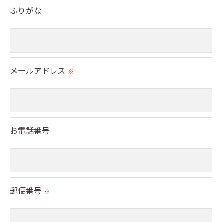
ふりがな
置をとり、適切な監督を行います。
＜個人情報の安全管理＞
当社では、個人情報の漏洩等がなされないよう、適
メールアドレス
切に安全管理対策を実施します。
※
＜個人情報を与えなかった場合に生じる結果＞
必要な情報を頂けない場合は、それに対応した当社
お電話番号
のサービスをご提供できない場合がございますので
予めご了承ください。
＜個人情報の開示･訂正・削除･利用停止の手続につ
郵便番号
いて＞
※
当社では、お客様の個人情報の開示･訂正･削除・利
用停止の手続を定めさせて頂いております。