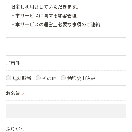
限定し利用させていただきます。
・本サービスに関する顧客管理
・本サービスの運営上必要な事項のご連絡
＜個人情報の提供について＞
当社ではお客様の同意を得た場合または法令に定め
られた場合を除き、
ご用件
取得した個人情報を第三者に提供することはいたし
ません。
無料診断
その他
勉強会申込み
お名前
＜個人情報の委託について＞
※
当社では、利用目的の達成に必要な範囲において、
個人情報を外部に委託する場合があります。
これらの委託先に対しては個人情報保護契約等の措
ふりがな
置をとり、適切な監督を行います。