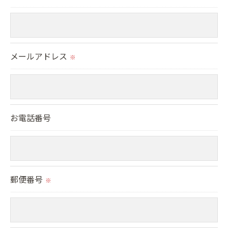
＜個人情報の安全管理＞
当社では、個人情報の漏洩等がなされないよう、適
メールアドレス
切に安全管理対策を実施します。
※
＜個人情報を与えなかった場合に生じる結果＞
必要な情報を頂けない場合は、それに対応した当社
お電話番号
のサービスをご提供できない場合がございますので
予めご了承ください。
＜個人情報の開示･訂正・削除･利用停止の手続につ
郵便番号
いて＞
※
当社では、お客様の個人情報の開示･訂正･削除・利
用停止の手続を定めさせて頂いております。
ご本人である事を確認のうえ、対応させて頂きま