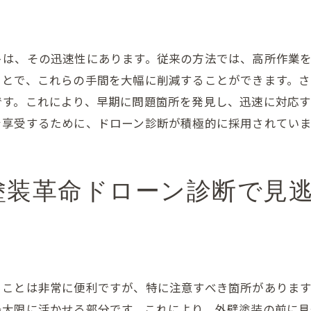
作業のリスクとその対策
ーン診断で事故を防ぐ方法
トは、その迅速性にあります。従来の方法では、高所作業
な診断結果を提供するために
ことで、これらの手間を大幅に削減することができます。
ーン診断がもたらす安心感
です。これにより、早期に問題箇所を発見し、迅速に対応
田市における外壁塗装ドローン診断の今後の展望
を享受するために、ドローン診断が積極的に採用されていま
ーン診断の未来展望
県三田市での普及率と今後の動向
塗装革命ドローン診断で見
ーン診断を取り入れるメリット
塗装業界の未来予測
ることは非常に便利ですが、特に注意すべき箇所があります
最大限に活かせる部分です。これにより、外壁塗装の前に