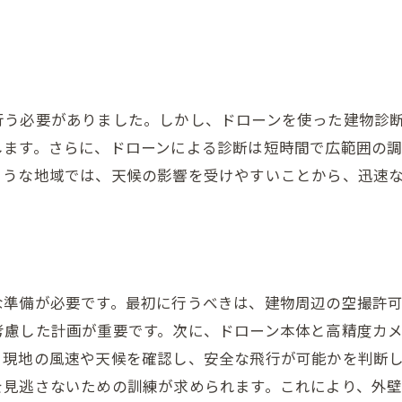
の未来兵庫県三田市でドローンが主役になる理由
ノロジーが変える外壁・屋根塗装の世界
ーン技術の進化とその影響
ト削減につながるドローンの利点
行う必要がありました。しかし、ドローンを使った建物診
に優しい屋根診断方法
します。さらに、ドローンによる診断は短時間で広範囲の
の外壁・屋根塗装：AIとドローンの融合
ような地域では、天候の影響を受けやすいことから、迅速
田市で屋根塗装を考えるならドローン診断のメリットを知
ーン診断が選ばれる理由
塗装の前に知っておくべきこと
結果の迅速なフィードバック
な準備が必要です。最初に行うべきは、建物周辺の空撮許
な作業環境の確保
考慮した計画が重要です。次に、ドローン本体と高精度カ
満足度を高める最新技術
、現地の風速や天候を確認し、安全な飛行が可能かを判断
法と比較兵庫県三田市での屋根塗装ドローン診断の優位性
を見逃さないための訓練が求められます。これにより、外