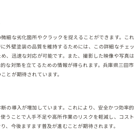
の手法とドローン診断の違い
作業のリスクとその対策
ク
とコストの削減効果
と効率を両立する診断方法
の微細な劣化箇所やクラックを捉えることができます。こ
の事例から見るドローン診断の効果
特に外壁塗装の品質を維持するためには、この詳細なチェ
ため、迅速な対応が可能です。また、撮影した映像や写真
の外壁・屋根塗装：次世代技術の可能性
体的な対策を立てるための情報が得られます。兵庫県三田
の活用で変わる外壁塗装兵庫県三田市の最新事例
つことが期待されています。
のドローン診断事例
作業の革命：ドローンの役割
技術がもたらす安心感
診断の導入が増加しています。これにより、安全かつ効率
の外壁塗装へ向けた取り組み
を使うことで人手不足や高所作業のリスクを軽減し、コス
のリスクを軽減兵庫県三田市での外壁塗装ドローン診断の
おり、今後ますます普及が進むことが期待されます。
性を重視したドローン診断