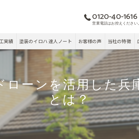
0120-40-1616
営業電話はお控えください
工実績
塗装のイロハ 達人ノート
お客様の声
当社の特徴
屋根
カバー工法
ドローンを活用した兵
塗り替え
とは？
雨漏り
戸建て