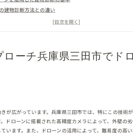
の建物診断方法との違い
ーン診断のための準備と手順
度カメラによる詳細な屋根チェック
ーン診断の導入事例
の状態を迅速に把握するメリット
プローチ兵庫県三田市でド
田市の外壁塗装革命ドローン診断で見逃せないポイントと
ーン診断で特に注意すべき箇所
たダメージを発見する方法
作業のリスクを回避する技術
や天候による診断の影響
動きが広がっています。兵庫県三田市では、特にこの技術
ーン診断の結果に基づいた塗装計画
す。ドローンに搭載された高精度カメラによって、外壁の
インタビュー：ドローン診断の体験談
しています。また、ドローンの活用によって、難易度の高