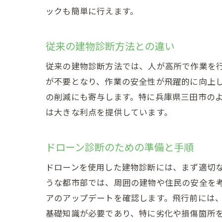
外壁塗装
ックも簡単に行えます。
テク
ドロ
従来の建物診断方法との違い
コス
従来の建物診断方法では、人が高所で作業を
環境
が不要となり、作業の安全性が飛躍的に向上
未来
の削減にも寄与します。特に兵庫県三田市の
兵庫県三
は大きな利点を提供しています。
ドロ
屋根
ドローン診断のための準備と手順
診断
ドローンを使用した建物診断には、まず適切
安全
うな都市部では、周囲の建物や住民の安全を
顧客
アのアップデートを確認します。飛行前には
従来の方
基礎知識が必要であり、特に劣化や損傷箇所