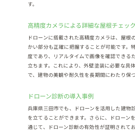
従来
す。
高所
高精度カメラによる詳細な屋根チェッ
時間
精度
ドローンに搭載された高精度カメラは、屋根
実際
かい部分も正確に把握することが可能です。
度であり、リアルタイムで画像を確認できる
未来
立ちます。これにより、外壁塗装に必要な具
ドローン
で、建物の美観や耐久性を長期間にわたり保
最新
高所
ドローン診断の導入事例
最新
兵庫県三田市でも、ドローンを活用した建物
未来
を立てることができます。さらに、ドローン
高所作業
通じて、ドローン診断の有効性が証明されて
安全