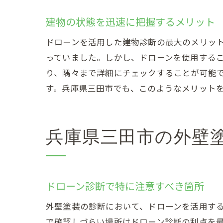
高所
建物の状態を迅速に把握するメリット
ドロ
ドローンを活用した建物診断の最大のメリッ
安全
っていました。しかし、ドローンを使用する
ドロ
り、隅々まで詳細にチェックすることが可能
兵庫県三
す。兵庫県三田市でも、このようなメリット
ドロ
兵庫
兵庫県三田市の外壁
ドロ
外壁
ドローン診断で特に注意すべき箇所
外壁塗装の診断において、ドローンを活用す
で確認しづらい場所はドローン診断の利点を