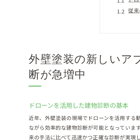
従来
ドロ
高精
ドロ
建物
外壁塗装の新しいア
兵庫県三
断が急増中
ドロ
隠れ
高所
ドローンを活用した建物診断の基本
季節
近年、外壁塗装の現場でドローンを活用する
ドロ
ながら効率的な建物診断が可能となっていま
顧客
来の手法に比べて迅速かつ正確な診断が実現