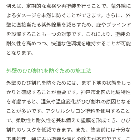
例えば、定期的な点検や再塗装を行うことで、紫外線に
色褪せを防ぐためのアフターケア
よるダメージを未然に防ぐことができます。さらに、外
外壁のデザイン性を高める塗装テクニック
壁に直接当たる紫外線量を減らすため、庇やブラインド
美しさを長持ちさせる実践的な方法
を設置することも一つの対策です。これにより、塗装の
塗装後の美観を保つための注意点
耐久性を高めつつ、快適な住環境を維持することが可能
神戸市北区に合うデザインの外壁塗装
となります。
神戸市北区での外壁塗装に最適な施工ポイント
地域の気候を活かした施工計画
外壁のひび割れを防ぐための施工法
劣化を防ぐための施工チェックリスト
外壁のひび割れを防ぐためには、まず下地の状態をしっ
プロが教える施工前の準備と注意点
かりと確認することが重要です。神戸市北区の地域特性
を考慮すると、湿気や温度変化がひび割れの原因となる
地域に適した塗料とその施工法
ことが多いです。アクリルシリコン塗料を使用すること
施工技術で差別化する外壁塗装のコツ
で、柔軟性と耐久性を兼ね備えた塗膜を形成でき、ひび
地元の特性に基づく外壁保護戦略
割れのリスクを低減できます。また、塗装前には十分な
外壁塗装の劣化しないための地域特性の理解
下地処理、特に古い塗膜や汚れの除去が不可欠です。こ