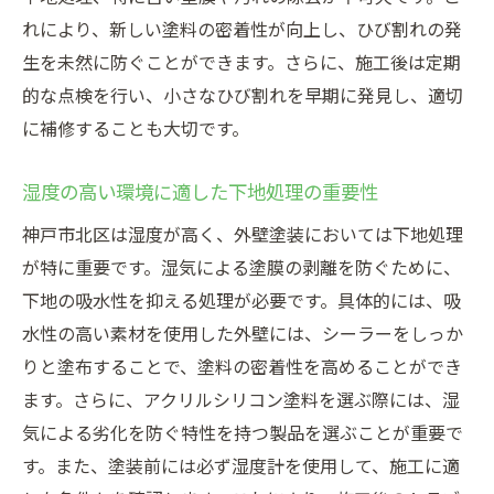
神戸市北区特有の気象条件を知る
れにより、新しい塗料の密着性が向上し、ひび割れの発
地域の特性が外壁塗装に与える影響
生を未然に防ぐことができます。さらに、施工後は定期
気候に応じた塗料と施工技術の選び方
的な点検を行い、小さなひび割れを早期に発見し、適切
長持ちする塗装のための地域特性活用法
に補修することも大切です。
湿度の高い環境に適した下地処理の重要性
神戸市北区は湿度が高く、外壁塗装においては下地処理
が特に重要です。湿気による塗膜の剥離を防ぐために、
下地の吸水性を抑える処理が必要です。具体的には、吸
水性の高い素材を使用した外壁には、シーラーをしっか
りと塗布することで、塗料の密着性を高めることができ
ます。さらに、アクリルシリコン塗料を選ぶ際には、湿
気による劣化を防ぐ特性を持つ製品を選ぶことが重要で
す。また、塗装前には必ず湿度計を使用して、施工に適