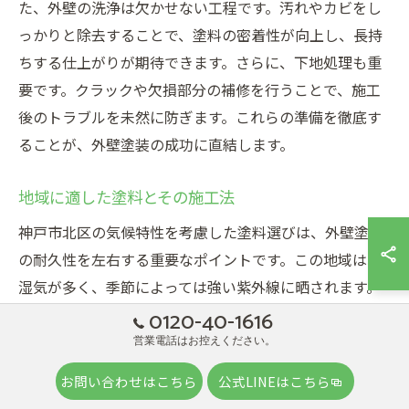
た、外壁の洗浄は欠かせない工程です。汚れやカビをし
っかりと除去することで、塗料の密着性が向上し、長持
ちする仕上がりが期待できます。さらに、下地処理も重
要です。クラックや欠損部分の補修を行うことで、施工
後のトラブルを未然に防ぎます。これらの準備を徹底す
ることが、外壁塗装の成功に直結します。
地域に適した塗料とその施工法
神戸市北区の気候特性を考慮した塗料選びは、外壁塗装
の耐久性を左右する重要なポイントです。この地域は、
湿気が多く、季節によっては強い紫外線に晒されます。
こうした条件を踏まえ、アクリルシリコン塗料を使用す
0120-40-1616
ることが効果的です。この塗料は、優れた耐候性と耐久
営業電話はお控えください。
性を持ち、色褪せしにくい特性があります。また、施工
お問い合わせはこちら
公式LINEはこちら
法としては、塗装面をしっかりと乾燥させた後に、均一