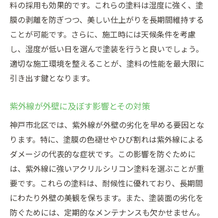
料の採用も効果的です。これらの塗料は湿度に強く、塗
紫外線に強いアクリルシリコン塗料の秘密
膜の剥離を防ぎつつ、美しい仕上がりを長期間維持する
適切な塗布方法で効果を最大限に引き出す
ことが可能です。さらに、施工時には天候条件を考慮
神戸市北区におすすめのアクリルシリコン
し、湿度が低い日を選んで塗装を行うと良いでしょう。
塗料
適切な施工環境を整えることが、塗料の性能を最大限に
引き出す鍵となります。
プロが教える外壁塗装の耐久性向上法
耐久性を高める高品質塗料の選び方
紫外線が外壁に及ぼす影響とその対策
塗装前に行うべき重要な下準備
神戸市北区では、紫外線が外壁の劣化を早める要因とな
長期間劣化を防ぐ塗装工法
ります。特に、塗膜の色褪せやひび割れは紫外線による
環境ストレスに強い外壁塗装の秘密
ダメージの代表的な症状です。この影響を防ぐために
プロが推奨するメンテナンスのタイミング
は、紫外線に強いアクリルシリコン塗料を選ぶことが重
塗装の持ちを良くするポイント
要です。これらの塗料は、耐候性に優れており、長期間
美観を損なわないための外壁塗装の秘訣
にわたり外壁の美観を保ちます。また、塗装面の劣化を
塗装の色選びで家の印象を変える
防ぐためには、定期的なメンテナンスも欠かせません。