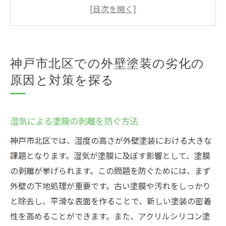
紫外線が外壁に及ぼす影響とその対策
外壁のひび割れを防ぐための施工法
湿度の高い環境に適した下地処理の重要性
地域特有の気候条件を考慮した塗料選び
神戸市北区での外壁塗装の劣化の
メンテナンスの頻度を左右する要因
原因と対策を探る
地域特性を考慮した神戸市北区の外壁塗装方法
神戸市北区の気候に適した塗料の選び方
湿気による塗膜の剥離を防ぐ方法
四季に対応する塗装技術
地元の気象条件を活かした施工事例
神戸市北区では、湿度の高さが外壁塗装における大きな
課題となります。湿気が塗膜に及ぼす影響として、塗膜
アクリルシリコン塗料の選び方で外壁劣化を防
の剥離が挙げられます。この問題を防ぐためには、まず
ぐ
外壁の下地処理が重要です。古い塗膜や汚れをしっかり
アクリルシリコン塗料の特性と利点
と除去し、平滑な表面を作ることで、新しい塗装の密着
劣化を防ぐための最適な塗料選定法
性を高めることができます。また、アクリルシリコン塗
長寿命を実現する塗料の選び方