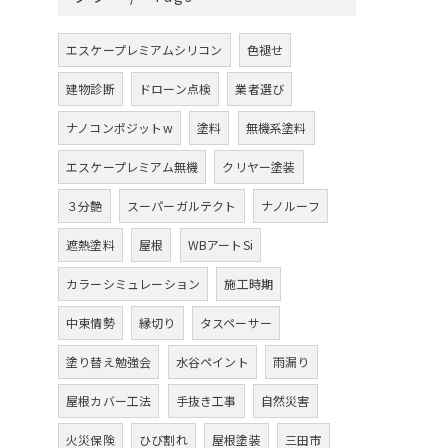
エスケープレミアムシリコン
色褪せ
建物診断
ドローン点検
業者選び
ナノコンポジットw
塗料
無機系塗料
エスケープレミアム無機
クリヤー塗装
３分艶
スーパーガルテクト
ナノルーフ
遮熱塗料
屋根
WBアートSi
カラーシミュレーション
施工時期
中東情勢
縁切り
タスペーサー
塗り替え勉強会
水谷ペイント
雨漏り
屋根カバー工法
手抜き工事
自然災害
火災保険
ひび割れ
屋根塗装
三田市