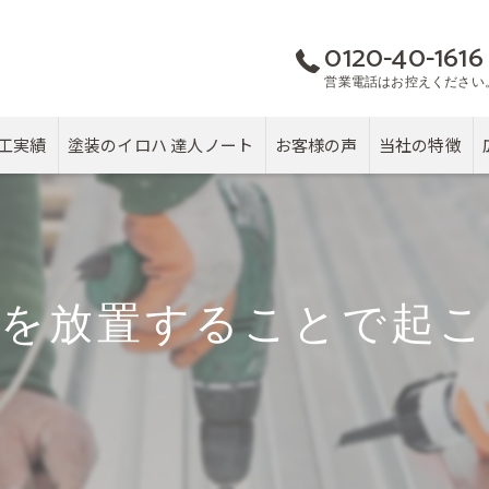
0120-40-1616
営業電話はお控えください
工実績
塗装のイロハ 達人ノート
お客様の声
当社の特徴
屋根
カバー工法
れを放置することで起こ
塗り替え
雨漏り
戸建て