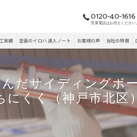
0120-40-1616
営業電話はお控えください
工実績
塗装のイロハ 達人ノート
お客様の声
当社の特徴
屋根
カバー工法
傷んだサイディングボー
塗り替え
ちにくく（神戸市北区
雨漏り
戸建て