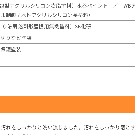
包型アクリルシリコン樹脂塗料）水谷ペイント ／ WBア
カル制御型水性アクリルシリコン系塗料）
（2液弱溶剤形屋根用無機塗料）SK化研
水切りなど塗装
面保護塗装
や汚れをしっかりと洗い流しました。汚れをしっかり落と