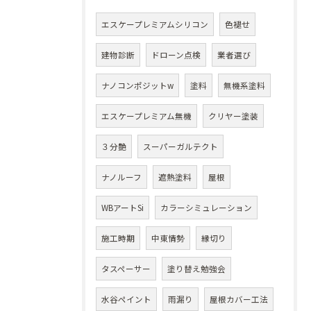
エスケープレミアムシリコン
色褪せ
建物診断
ドローン点検
業者選び
ナノコンポジットw
塗料
無機系塗料
エスケープレミアム無機
クリヤー塗装
３分艶
スーパーガルテクト
ナノルーフ
遮熱塗料
屋根
WBアートSi
カラーシミュレーション
施工時期
中東情勢
縁切り
タスペーサー
塗り替え勉強会
水谷ペイント
雨漏り
屋根カバー工法