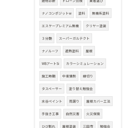
建物診断
ドローン点検
業者選び
ナノコンポジットw
塗料
無機系塗料
エスケープレミアム無機
クリヤー塗装
３分艶
スーパーガルテクト
ナノルーフ
遮熱塗料
屋根
WBアートSi
カラーシミュレーション
施工時期
中東情勢
縁切り
タスペーサー
塗り替え勉強会
水谷ペイント
雨漏り
屋根カバー工法
手抜き工事
自然災害
火災保険
ひび割れ
屋根塗装
三田市
勉強会