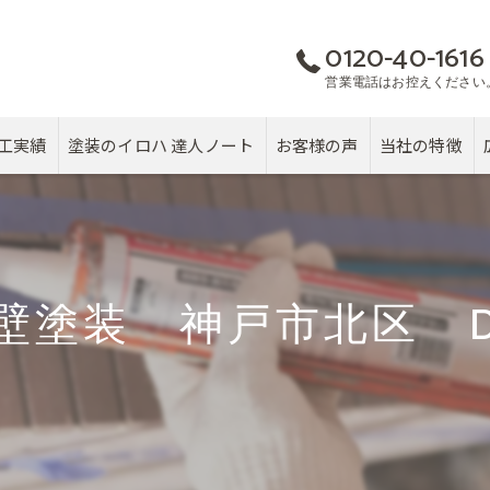
0120-40-1616
営業電話はお控えください
工実績
塗装のイロハ 達人ノート
お客様の声
当社の特徴
屋根
カバー工法
壁塗装 神戸市北区 
塗り替え
雨漏り
戸建て