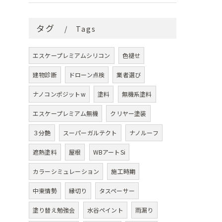
タグ
Tags
エスケープレミアムシリコン
色褪せ
建物診断
ドローン点検
業者選び
ナノコンポジットw
塗料
無機系塗料
エスケープレミアム無機
クリヤー塗装
３分艶
スーパーガルテクト
ナノルーフ
遮熱塗料
屋根
WBアートSi
カラーシミュレーション
施工時期
中東情勢
縁切り
タスペーサー
塗り替え勉強会
水谷ペイント
雨漏り