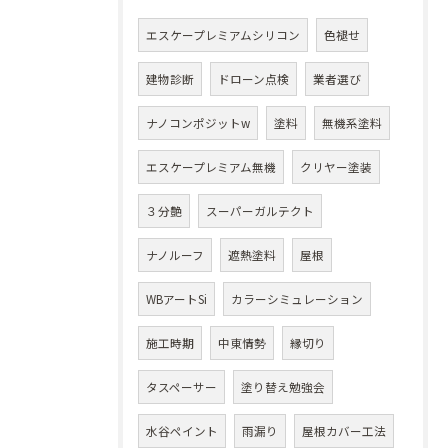
エスケープレミアムシリコン
色褪せ
建物診断
ドローン点検
業者選び
ナノコンポジットw
塗料
無機系塗料
エスケープレミアム無機
クリヤー塗装
３分艶
スーパーガルテクト
ナノルーフ
遮熱塗料
屋根
WBアートSi
カラーシミュレーション
施工時期
中東情勢
縁切り
タスペーサー
塗り替え勉強会
水谷ペイント
雨漏り
屋根カバー工法