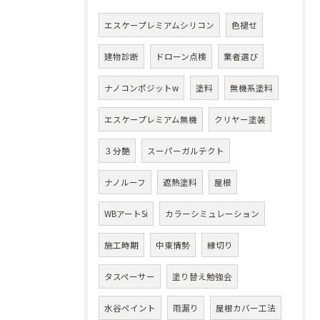
エスケープレミアムシリコン
色褪せ
建物診断
ドローン点検
業者選び
ナノコンポジットw
塗料
無機系塗料
エスケープレミアム無機
クリヤー塗装
３分艶
スーパーガルテクト
ナノルーフ
遮熱塗料
屋根
WBアートSi
カラーシミュレーション
施工時期
中東情勢
縁切り
タスペーサー
塗り替え勉強会
水谷ペイント
雨漏り
屋根カバー工法