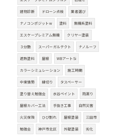
建物診断
ドローン点検
業者選び
ナノコンポジットw
塗料
無機系塗料
エスケープレミアム無機
クリヤー塗装
３分艶
スーパーガルテクト
ナノルーフ
遮熱塗料
屋根
WBアートSi
カラーシミュレーション
施工時期
中東情勢
縁切り
タスペーサー
塗り替え勉強会
水谷ペイント
雨漏り
屋根カバー工法
手抜き工事
自然災害
火災保険
ひび割れ
屋根塗装
三田市
勉強会
神戸市北区
外壁塗装
劣化