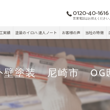
0120-40-1616
営業電話はお控えください
工実績
塗装のイロハ 達人ノート
お客様の声
当社の特徴
屋根
カバー工法
外壁塗装 尼崎市 OG
塗り替え
雨漏り
戸建て