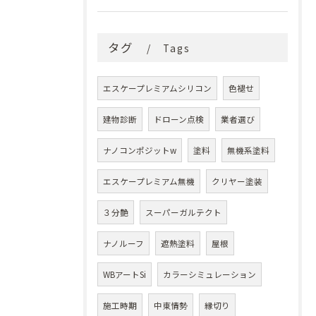
タグ
Tags
エスケープレミアムシリコン
色褪せ
建物診断
ドローン点検
業者選び
ナノコンポジットw
塗料
無機系塗料
エスケープレミアム無機
クリヤー塗装
３分艶
スーパーガルテクト
ナノルーフ
遮熱塗料
屋根
WBアートSi
カラーシミュレーション
施工時期
中東情勢
縁切り