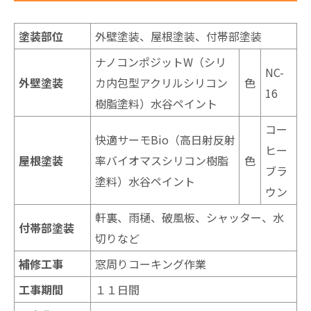
塗装部位
外壁塗装、屋根塗装、付帯部塗装
ナノコンポジットW（シリ
NC-
外壁塗装
カ内包型アクリルシリコン
色
16
樹脂塗料）水谷ペイント
コー
快適サーモBio（高日射反射
ヒー
屋根塗装
率バイオマスシリコン樹脂
色
ブラ
塗料）水谷ペイント
ウン
軒裏、雨樋、破風板、シャッター、水
付帯部塗装
切りなど
補修工事
窓周りコーキング作業
工事期間
１１日間