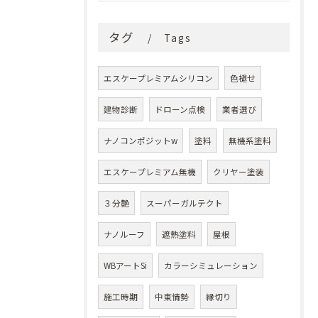
タグ
Tags
エスケープレミアムシリコン
色褪せ
建物診断
ドローン点検
業者選び
ナノコンポジットw
塗料
無機系塗料
エスケープレミアム無機
クリヤー塗装
３分艶
スーパーガルテクト
ナノルーフ
遮熱塗料
屋根
WBアートSi
カラーシミュレーション
施工時期
中東情勢
縁切り