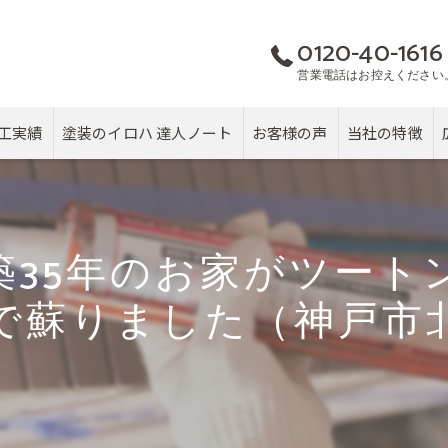
0120-40-1616
営業電話はお控えください
工実績
塗装のイロハ 達人ノート
お客様の声
当社の特徴
屋根
カバー工法
築35年のお家がツート
塗り替え
で蘇りました（神戸市
雨漏り
戸建て