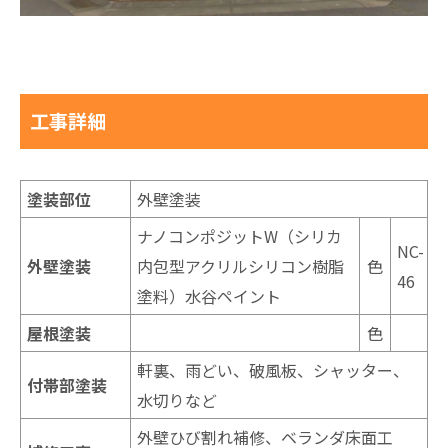
工事詳細
塗装部位
外壁塗装
ナノコンポジットW（シリカ
NC-
外壁塗装
内包型アクリルシリコン樹脂
色
46
塗料）水谷ペイント
屋根塗装
色
軒裏、雨どい、破風板、シャッター、
付帯部塗装
水切りなど
外壁ひび割れ補修、ベランダ床面工