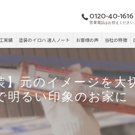
0120-40-1616
営業電話はお控えください
工実績
塗装のイロハ 達人ノート
お客様の声
当社の特徴
屋根
カバー工法
装】元のイメージを大
塗り替え
で明るい印象のお家に
雨漏り
戸建て