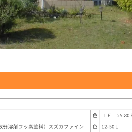
色
１Ｆ 25-8
液弱溶剤フッ素塗料）スズカファイン
色
12-50Ｌ