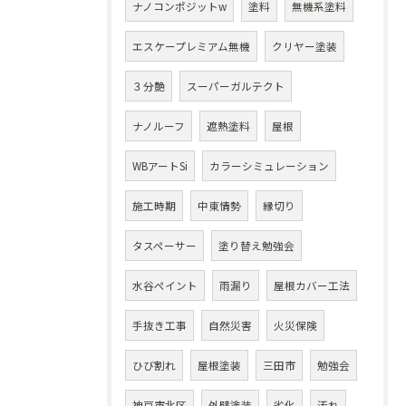
ナノコンポジットw
塗料
無機系塗料
エスケープレミアム無機
クリヤー塗装
３分艶
スーパーガルテクト
ナノルーフ
遮熱塗料
屋根
WBアートSi
カラーシミュレーション
施工時期
中東情勢
縁切り
タスペーサー
塗り替え勉強会
水谷ペイント
雨漏り
屋根カバー工法
手抜き工事
自然災害
火災保険
ひび割れ
屋根塗装
三田市
勉強会
神戸市北区
外壁塗装
劣化
汚れ