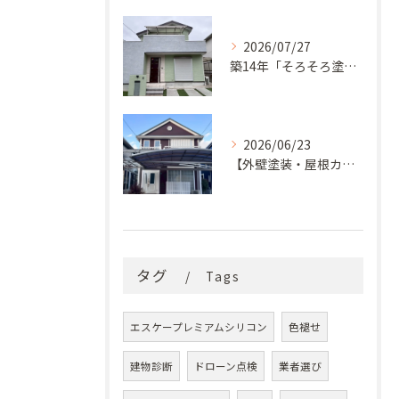
2026/07/27
築14年「そろそろ塗り替え時？」コケ・汚れが気になっていた神戸市北区M様邸が新築同様の美しい外観に蘇るまで
2026/06/23
【外壁塗装・屋根カバー工法】築29年の剥がれや汚れのお悩みを「ナノコンポジットW」と屋根カバー工法で解決
タグ
Tags
エスケープレミアムシリコン
色褪せ
建物診断
ドローン点検
業者選び