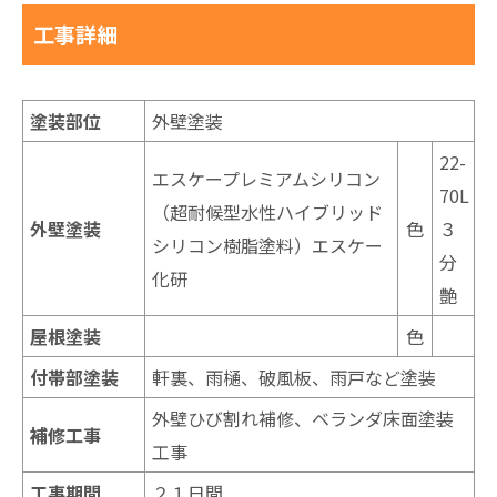
工事詳細
塗装部位
外壁塗装
22-
エスケープレミアムシリコン
70L
（超耐候型水性ハイブリッド
外壁塗装
色
３
シリコン樹脂塗料）エスケー
分
化研
艶
屋根塗装
色
付帯部塗装
軒裏、雨樋、破風板、雨戸など塗装
外壁ひび割れ補修、ベランダ床面塗装
補修工事
工事
工事期間
２１日間