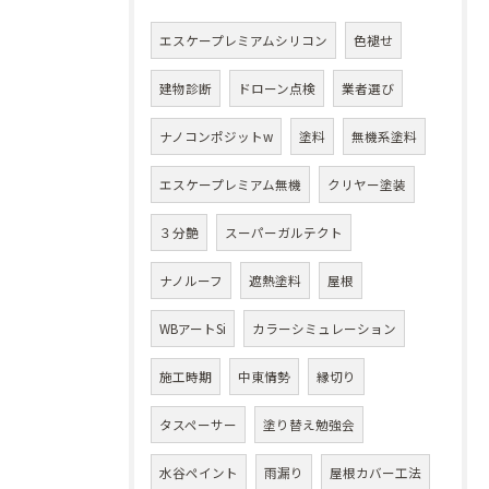
エスケープレミアムシリコン
色褪せ
建物診断
ドローン点検
業者選び
ナノコンポジットw
塗料
無機系塗料
エスケープレミアム無機
クリヤー塗装
３分艶
スーパーガルテクト
ナノルーフ
遮熱塗料
屋根
WBアートSi
カラーシミュレーション
施工時期
中東情勢
縁切り
タスペーサー
塗り替え勉強会
水谷ペイント
雨漏り
屋根カバー工法