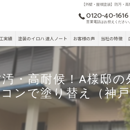
【外壁・屋根塗装】防汚・高
0120-40-1616
営業電話はお控えください
工実績
塗装のイロハ 達人ノート
お客様の声
当社の特徴
屋根
カバー工法
防汚・高耐候！A様邸の
塗り替え
リコンで塗り替え（神戸
雨漏り
戸建て