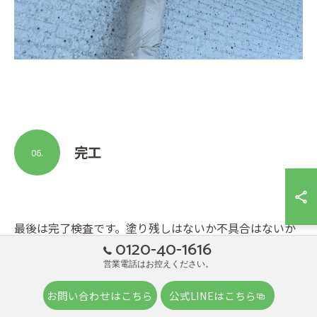
完工
06.
最後は完了検査です。塗り残しはないか不具合はないか
0120-40-1616
をチェックします。完了検査を行いながら窓ふきをして
営業電話はお控えください。
完成です！
お問い合わせはこちら
公式LINEはこちら