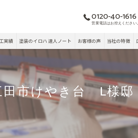
0120-40-1616
営業電話はお控えください
工実績
塗装のイロハ 達人ノート
お客様の声
当社の特徴
屋根
カバー工法
三田市けやき台 L様
塗り替え
雨漏り
戸建て