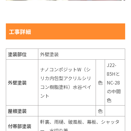
工事詳細
塗装部位
外壁塗装
J22-
ナノコンポジットW（シ
85Hと
リカ内包型アクリルシリ
外壁塗装
色
NC-28
コン樹脂塗料）水谷ペイ
の中間
ント
色
屋根塗装
色
軒裏、雨樋、破風板、幕板、シャッタ
付帯部塗装
ー、水切り等