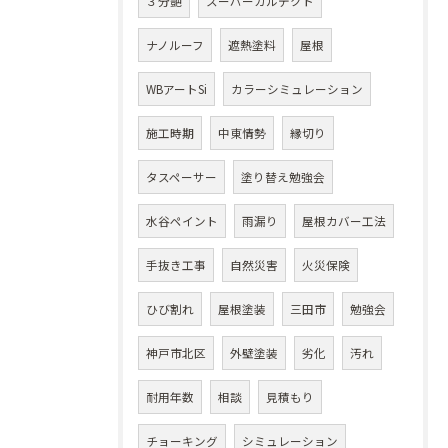
３分艶
スーパーガルテクト
ナノルーフ
遮熱塗料
屋根
WBアートSi
カラーシミュレーション
施工時期
中東情勢
縁切り
タスペーサー
塗り替え勉強会
水谷ペイント
雨漏り
屋根カバー工法
手抜き工事
自然災害
火災保険
ひび割れ
屋根塗装
三田市
勉強会
神戸市北区
外壁塗装
劣化
汚れ
耐用年数
相談
見積もり
チョーキング
シミュレーション