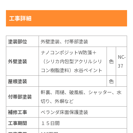
工事詳細
塗装部位
外壁塗装、付帯部塗装
ナノコンポジットW防藻＋
NC-
外壁塗装
（シリカ内包型アクリルシリ
色
37
コン樹脂塗料）水谷ペイント
屋根塗装
色
軒裏、雨樋、破風板、シャッター、水
付帯部塗装
切り、外塀など
補修工事
ベランダ床面保護塗装
工事期間
１５日間