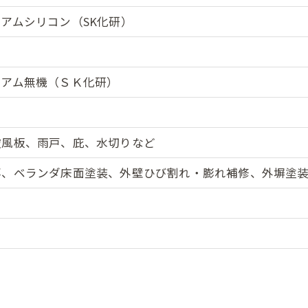
アムシリコン（SK化研）
ミアム無機（ＳＫ化研）
破風板、雨戸、庇、水切りなど
事、ベランダ床面塗装、外壁ひび割れ・膨れ補修、外塀塗