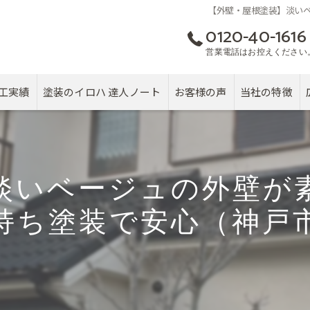
【外壁・屋根塗装】淡い
0120-40-1616
営業電話はお控えください
工実績
塗装のイロハ 達人ノート
お客様の声
当社の特徴
屋根
カバー工法
淡いベージュの外壁が
塗り替え
持ち塗装で安心（神戸
雨漏り
戸建て